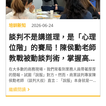
培訓新知
2026-06-24
談判不是講道理，是「心理
位階」的賽局！陳侯勳老師
教戰被動談判術，掌握高勝
率協商技巧
在大多數的商務現場，我們常看到業務人員帶著厚厚
的簡報，試圖「說服」對方。然而，商業談判專家陳
侯勳老師 （談判大叔）直言：「說服」本身就是一面
心牆。 當你開始說明、解釋時，你的行為語言就在大
繼續閱讀
聲宣告「我好需要你」，這瞬間將局勢拉成「下對
上」的心理位階。