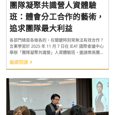
團隊凝聚共識營人資體驗
班：體會分工合作的藝術，
追求團隊最大利益
各部門總是各做各的，在關鍵時刻常無法有效合作？
言果學習於 2025 年 11 月 7 日在 IEAT 國際會議中心
舉辦「團隊凝聚共識營」人資體驗班，邀請樂高團隊
共識講師「吳尚霖」，帶領人資夥伴體驗高互動且緊
繼續閱讀
張真實的樂高機器人任務。透過讓每個人化身「山火
消防小隊」成員，在模擬火場中快速制定策略並調整
戰術，一同建立同舟共濟的默契，實現團隊合作的最
大效益。