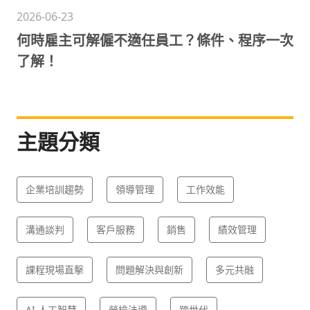
2026-06-23
何時雇主可解僱不適任員工？條件、程序一次
了解！
主題分類
企業培訓趨勢
領導管理
工作效能
溝通談判
客戶服務
銷售
績效管理
課程現場直擊
問題解決與創新
多元共融
AI 人工智慧
勞檢法遵
跨世代