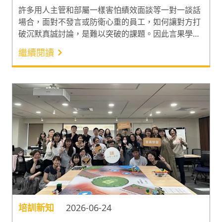
許多用人主管和部屬一樣害怕績效面談等一對一談話
場合，面對不發言或防衛心重的員工，如何讓對方打
破沉默真誠討論，是難以突破的課題。因此言果學習
於日前舉辦的「未來職人必修：掌握關鍵提問力與 AI
繼續閱讀
圖像全方位商務應用」人資體驗班，便邀請擁有 25
年以上企業顧問與教學經驗的趙善揮老師，分享系統
化的提問框架。整合理性的提問模型與感性的敘事治
療技巧，將容易引發防衛的評語轉化為激發探索的引
導。
培訓新知
2026-06-24