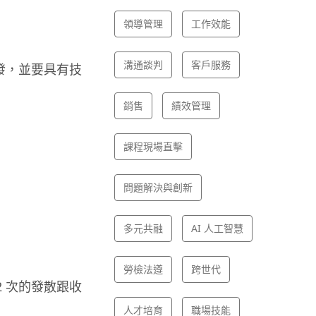
領導管理
工作效能
溝通談判
客戶服務
出發，並要具有技
銷售
績效管理
課程現場直擊
問題解決與創新
多元共融
AI 人工智慧
勞檢法遵
跨世代
 次的發散跟收
人才培育
職場技能