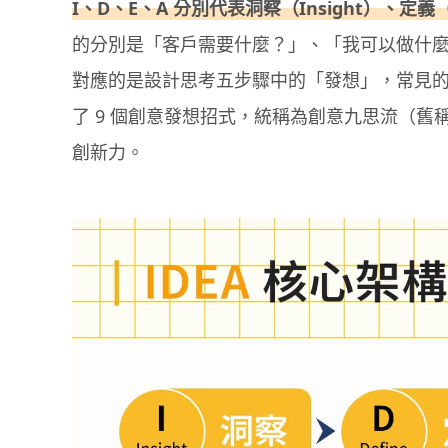
I、D、E、A 分別代表洞察（Insight）、定義（D
的分別是「客戶需要什麼？」、「我可以做什
對應的是設計思考五步驟中的「發想」，常見的
了 9 個創意發想招式，統稱為創意九思流（
創新力。