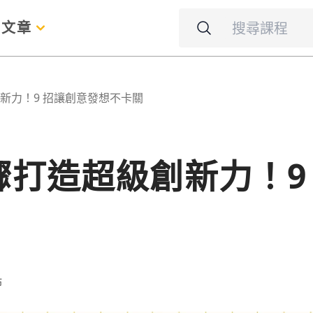
名
文章
新力！9 招讓創意發想不卡關
打造超級創新力！9
佈