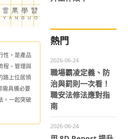
熱門
行性，是產品
2026-06-24
流程、管理與
職場霸凌定義、防
來的路上位居領
治與罰則一次看！
都需具備必要
職安法修法應對指
法。一起突破
南
2026-06-24
用 8D Report 提升