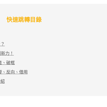
快速跳轉目錄
力？
創新力！
童、破框
變、反向、借用
介紹