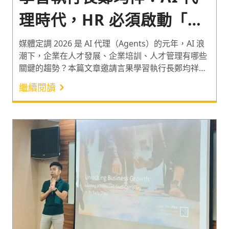
理時代，HR 必須啟動「碳
矽共生」的戰略性人力規劃
媒體定調 2026 是 AI 代理（Agents）的元年，AI 浪
潮下，企業在人才發展、企業培訓、人才管理有哪些
關鍵的趨勢？本篇文章邀請言果學習執行長鄭均祥
（小美），針對 AI 時代下的人才發展以及 ATD 的主
繼續閱讀
流論調 「AI 不會取代人類，反而會賦能人類」 進行
觀點的分享。