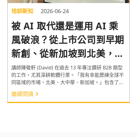
培訓新知
2026-06-24
被 AI 取代還是運用 AI 乘
風破浪？從上市公司到早期
新創、從新加坡到北美，陳
敬軒打造顧問式銷售心法，
講師陳敬軒 (David) 在過去 13 年專注鑽研 B2B 類型
的工作，尤其深耕軟體行業。「我有幸能歷練全球不
為企業與個人創造核心競爭
同區域的市場，北美、大中華、新加坡。」包含了台
灣軟體人才搖籃 91APP 的馬來西亞市場、全球知名
力
繼續閱讀
企業 Salesforce 的大中華市場，以及以 B2B SaaS/AI
新創 GoFreight 銷售總監的身份，領導團隊拓展北美
市場等經歷。