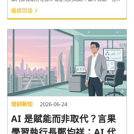
「給錯了地方」。當薪酬與工作生活平衡的重要性一
繼續閱讀
年內分別跳升 24 與 12 個百分點，多數企業卻仍把預
算與心力押在培訓時數與制式績效評估上。本文從報
告數據出發，拆解 HR 最常誤判的三大員工體驗盲
區：培訓時數的幻覺、留才誘因的錯估、績效回饋的
匱乏，並提出對應的資源再配置建議，協助企業把有
限資源，投入到員工真正在意的地方。
培訓新知
2026-06-24
AI 是賦能而非取代？言果
學習執行長鄭均祥：AI 代