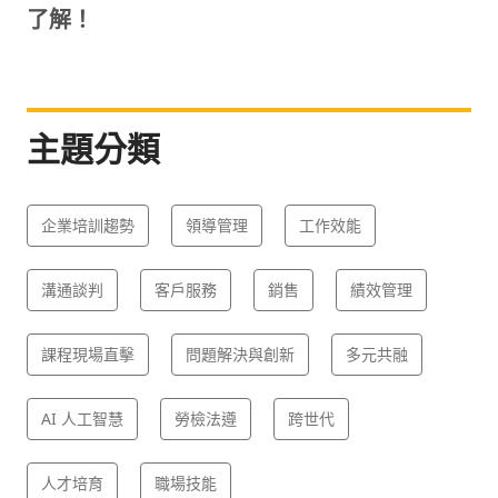
了解！
主題分類
企業培訓趨勢
領導管理
工作效能
溝通談判
客戶服務
銷售
績效管理
課程現場直擊
問題解決與創新
多元共融
AI 人工智慧
勞檢法遵
跨世代
人才培育
職場技能