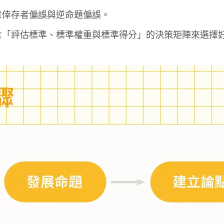
意倖存者偏誤與逆命題偏誤。
含「評估標準、標準權重與標準得分」的決策矩陣來選擇