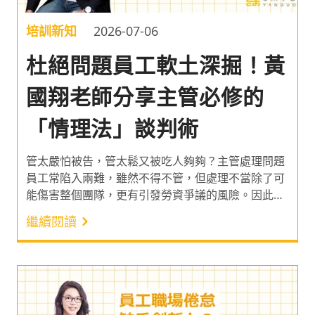
培訓新知
2026-07-06
杜絕問題員工軟土深掘！黃
國翔老師分享主管必修的
「情理法」談判術
管太嚴怕被告，管太鬆又被吃人夠夠？主管處理問題
員工常陷入兩難，雖然不得不管，但處理不當除了可
能傷害整個團隊，更有引發勞資爭議的風險。因此，
在金融與電子業從事教育訓練工作 18 年的黃國翔老
繼續閱讀
師，分享員工議題處理必懂的「情理法」談判術，和
出勤及工作管理的實戰話術。讓看似針鋒相對的員工
議題，能變成證據與溫度兼具的管理紀錄。