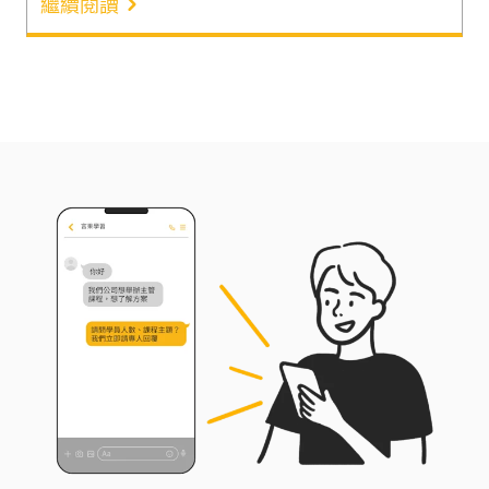
繼續閱讀
度與創新能力息息相關。得分高的員工，其投入與創
新程度是低分者的 6 倍¹。因此，在「安全感」成為
高績效團隊核心的時代，言果學習企業講師李宜芳，
完整介紹心理安全感這個現階段最重要，但也最易被
忽略的企業成長隱形引擎。帶組織領導者跳脫「加薪
留人」思維，朝營造讓員工能安心做自己、說話與犯
錯的團隊方向努力。