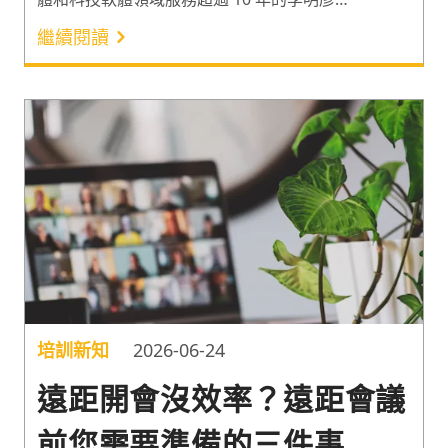
（James）老師，將敏捷專案管理拆解為「敏捷思
繼續閱讀
維」與「專案價值」2 大要素，說明如何透過
MVP（Minimum Viable Product，最小可行性產
品）與影響地圖等工具，促使專案與任務達到敏捷。
讓專案執行者在面對變動時能有效應變，並持續產出
真正有價值的成果。
培訓新知
2026-06-24
遠距開會沒效率？遠距會議
前您需要準備的三件事