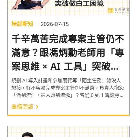
培訓新知
2026-07-15
千辛萬苦完成專案主管仍不
滿意？跟馮炳勳老師用「專
案思維 × AI 工具」突破做
白工困境
規劃 AI 導入計畫和參加展覽等「陌生任務」總沒人
想接，好不容易完成專案主管卻不滿意，負責人抱怨
「做到流汗，被人嫌到流涎」？曾從 0 到 1 籌設專案
管理辦公室的馮炳勳（Rex）老師，分享如何將「量
繼續閱讀
化目標的設定」與「工作分解結構（WBS）」等專案
思維結合 AI 工具，更快速精準地訂好專案架構。避
免每次處理陌生任務都在四處救火，努力付出卻發現
很多時候都在做白工。