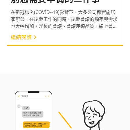
在新冠肺炎(COVID--19)影響下，大多公司都實施居
家辦公，在遠距工作的同時，遠距會議的頻率與需求
也大幅增加，冗長的會議、會議連線品質、線上會議
平台熟悉度、與會者分析等，都是這幾個月大家開會
繼續閱讀
遇到很頭痛的問題，該怎麼準備和進行一場效率的會
議，我們特別邀請了具有多年遠距工作經驗，微軟資
深行銷協理—白慧蘭老師(小白姊)來為我們分享遠距
會議需要知道的注意事項！