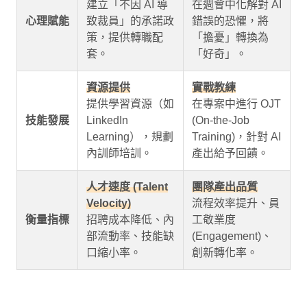
建立「不因 AI 導
在週會中化解對 AI
心理賦能
致裁員」的承諾政
錯誤的恐懼，將
策，提供轉職配
「擔憂」轉換為
套。
「好奇」。
資源提供
實戰教練
提供學習資源（如
在專案中進行 OJT
技能發展
LinkedIn
(On-the-Job
Learning），規劃
Training)，針對 AI
內訓師培訓。
產出給予回饋。
人才速度 (Talent
團隊產出品質
Velocity)
流程效率提升、員
衡量指標
招聘成本降低、內
工敬業度
部流動率、技能缺
(Engagement)、
口縮小率。
創新轉化率。