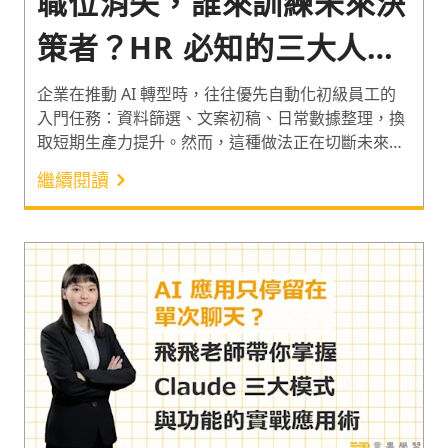
職位消失，誰來訓練未來決
策者？HR 必知的三大人才
戰略
企業在推動 AI 轉型時，往往優先自動化初級員工的
入門任務：資料篩選、文案初稿、日常數據整理，換
取短期生產力提升。然而，這種做法正在切斷未來核
心人才庫的養成路徑：當初級員工不再親手執行基礎
繼續閱讀
工作，他們便無法累積的專業的直覺與職業判斷力。
本文從企業現況與痛點出發，整理國際專家對此組織
議題的關鍵見解，並提出「人為先行、角色轉型、協
作導師」三大戰略，協助 HR 與企業決策者在導入 AI
的同時，守住組織的接班命脈。