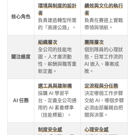
環境與制度的設計
績效與文化的執行
者
者
核心角色
負責建造轉型所需
負責在賽道上實戰
的「高速公路」。
帶領與領航。
組織層次
團隊層次
全公司的技能地
個別隊員的心理狀
關注維度
圖、人才庫流動
態、日常工作流的
性、薪酬與職等重
AI 嵌入、專案成
新定義。
敗。
選工具與建架構
定流程與分任務
採購 AI 學習平
決定哪個工作步驟
AI 任務
台、定義全公司通
交給 AI，哪個步驟
用的 AI 素養標準
必須由部屬親自把
（技能標籤）。
關與決策。
制度安全感
心理安全感