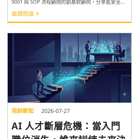
9001 與 SOP 流程顧問的劉基欽顧問，分享能安全導
入 AI 工具的「HITL 四層安全護欄」，與實際導入時
繼續閱讀
可運用的離線 AI 工具及評估矩陣，讓資安風險不再
是企業導入 AI 的絆腳石。正確建立適合人機協作的
工作流，讓 AI 工具的導入發揮最大工作效益！
培訓新知
2026-07-27
AI 人才斷層危機：當入門