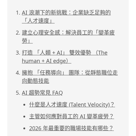
AI 浪潮下的新挑戰：企業缺乏足夠的
「人才速度」
建立心理安全感：解決員工的「變革疲
勞」
打造 「人類 + AI」 雙效優勢 （The
human + AI edge）
擁抱 「任務導向」 團隊：從靜態職位走
向動態技能
AI 趨勢常見 FAQ
什麼是人才速度 (Talent Velocity)？
主管如何應對員工的 AI 變革疲勞？
2026 年最重要的職場技能有哪些？