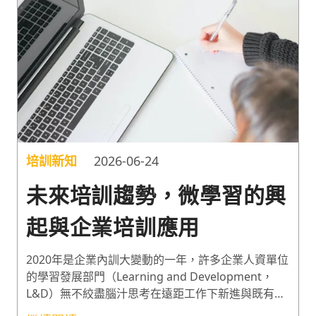
極大化並避免尷尬的沉默。 [翻譯自
https://www.linkedin.com/pulse/eight-ways-
avoid-crickets-joshua-fost/ ,經作者 Joshua Fost
PhD 取得同意授權轉載，原作者於Minerva Schools
任職Associate Dean for Curriculum and
Assessment at the Keck Graduate Institute.]
培訓新知
2026-06-24
未來培訓趨勢，微學習的興
起與企業培訓應用
2020年是企業內訓大變動的一年，許多企業人資單位
的學習發展部門（Learning and Development，
L&D）無不絞盡腦汁思考在遠距工作下新進與既有員
工培訓方式