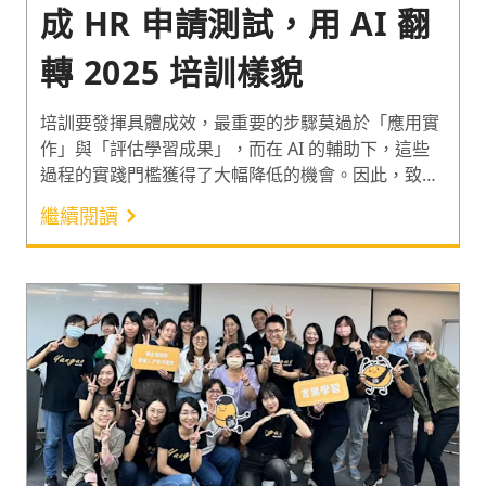
成 HR 申請測試，用 AI 翻
轉 2025 培訓樣貌
培訓要發揮具體成效，最重要的步驟莫過於「應用實
作」與「評估學習成果」，而在 AI 的輔助下，這些
過程的實踐門檻獲得了大幅降低的機會。因此，致力
於運用數位工具提高學習品質與效率的言果學習，10
繼續閱讀
月 16 日於 IEAT 會議中心舉辦 AI 教練與評鑑系統的
產品發佈會。當天現場體驗過的 HR，有近 9 成的人
希望申請服務的測試帳號。究竟這項 AI 產品能為
2025 年的培訓帶來哪些幫助？HR 對它又抱有怎樣的
想法與期待？一起一探究竟吧！