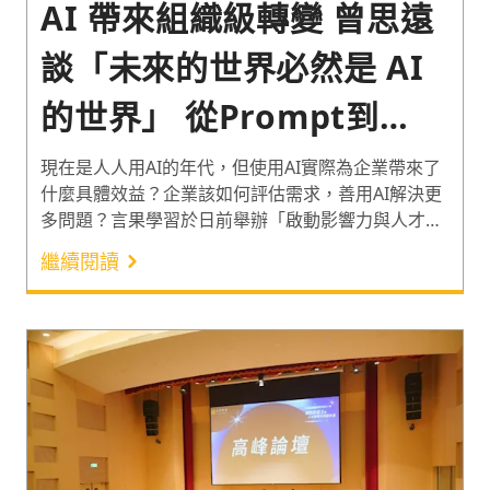
AI 帶來組織級轉變 曾思遠
談「未來的世界必然是 AI
的世界」 從Prompt到
Vibe Coding 商用與落地
現在是人人用AI的年代，但使用AI實際為企業帶來了
什麼具體效益？企業該如何評估需求，善用AI解決更
情境
多問題？言果學習於日前舉辦「啟動影響力與人才新
時代」培訓年會，逾百位人資夥伴共襄盛舉。會中邀
繼續閱讀
請AI科技專家曾思遠，分享AI將帶來組織級的轉變，
談企業該如何啟動真正的AI落地。