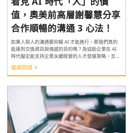
看見 AI 時代「人」的價
值，奧美前高層謝馨慧分享
合作順暢的溝通 3 心法！
如果人與人的溝通要仰賴 AI 才能進行，那我們真的
能達到交換資訊與情感的目的嗎？為協助企業在 AI
時代擬定能支持企業永續經營的人才發展策略，言果
學習於日前舉辦「Vibe the Future：啟動影響力與人
繼續閱讀
才新時代」培訓年會。邀請曜誠溝通顧問公司董事長
（前奧美集團董事總經理）「謝馨慧」，帶領 HR 重
新認識「溝通」在 AI 時代的重要性。透過解構人類
獨有的 Communication Intelligence（CI）及
Human Intelligence（HI）的關鍵要素，掌握有效溝
通的 3 心法，推動組織以最高的合作效率迎戰新時代
的每個挑戰！