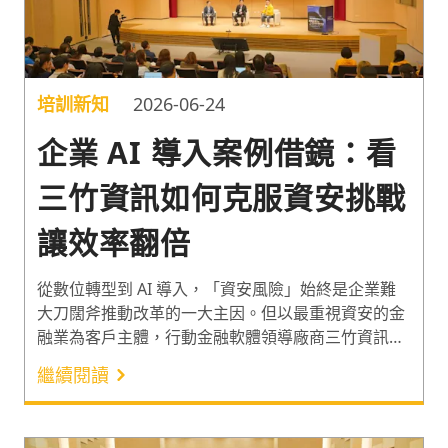
培訓新知
2026-06-24
企業 AI 導入案例借鏡：看
三竹資訊如何克服資安挑戰
讓效率翻倍
從數位轉型到 AI 導入，「資安風險」始終是企業難
大刀闊斧推動改革的一大主因。但以最重視資安的金
融業為客戶主體，行動金融軟體領導廠商三竹資訊，
為何能借助 AI 讓專案效率翻倍？為協助企業在 AI 時
繼續閱讀
代擬定具備競爭力的人才發展策略，言果學習於日前
舉辦「Vibe the Future：啟動影響力與人才新時代」
培訓年會。邀請三竹資訊副總周金福與 AI 科技專家