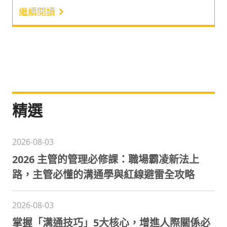
練開課時數達數千小時的言果學習，此次為人資夥伴
繼續閱讀
整理了企業內訓課程趨勢、線上課程採購必知的 4 大
要點，以及廣受企業歡迎的課程推薦。文末也提供大
家《2024 企業內訓課程採購懶人包》下載連結，一
起來為今年的企業內訓課程採購做準備吧！
精選
2026-08-03
2026 主管的管理必修課：職場霸凌新法上
路，主管必懂的溝通學與紅線避雷全攻略
2026-08-03
掌握「溝通技巧」5大核心，增進人際關係必