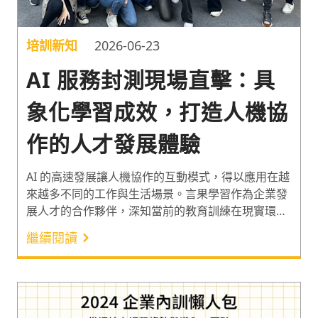
培訓新知
2026-06-23
AI 服務封測現場直擊：具
象化學習成效，打造人機協
作的人才發展體驗
AI 的高速發展讓人機協作的互動模式，得以應用在越
來越多不同的工作與生活場景。言果學習作為企業發
展人才的合作夥伴，深知當前的教育訓練在現實環境
的限制下，於培訓的前、中、後期都面臨諸多挑戰。
繼續閱讀
在邁向柯氏四級培訓評估模式中行為評估（Level 3）
以上層級的路上，經常受阻於大量的內部雜音與高昂
的成本。因此，致力於運用數位工具提高學習品質與
效率的言果學習，8 月 9 日於 IEAT 會議中心舉辦新
AI 服務的封閉測試活動。期望透過多間上市櫃與大型