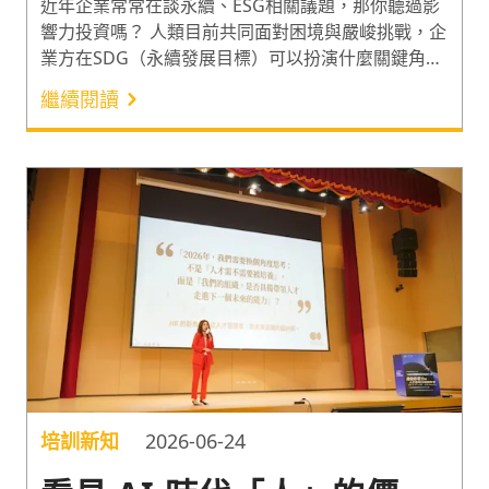
的留才解方
近年企業常常在談永續、ESG相關議題，那你聽過影
響力投資嗎？ 人類目前共同面對困境與嚴峻挑戰，企
業方在SDG（永續發展目標）可以扮演什麼關鍵角
色？言果學習於日前舉辦「Vibe the Future：啟動影
繼續閱讀
響力與人才新時代」培訓年會，會中我們邀請了台灣
影響力投資協會共同創辦人吳道揆，分享永續的最後
一塊拼圖：影響力投資，並深入探討人資夥伴如何為
企業影響力帶來助力。
培訓新知
2026-06-24