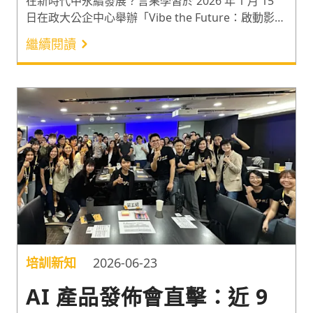
在新時代中永續發展？言果學習於 2026 年 1 月 15
日在政大公企中心舉辦「Vibe the Future：啟動影響
力與人才新時代」培訓年會，邀請曜誠溝通顧問公司
繼續閱讀
董事長（前奧美集團董事總經理）「謝馨慧」、AI 科
技專家「曾思遠」、三竹資訊副總「周金福」及影響
力顧問「吳道揆」，分享與 AI 共生共榮的人才策
略。透過剖析 AI 難以複製的智慧與價值，找到延
攬、培育、應用和留住新時代高價值人才的 3 大準
則！
培訓新知
2026-06-23
AI 產品發佈會直擊：近 9