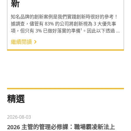
新
知名品牌的創新案例是我們實踐創新時很好的參考！
據調查，儘管有 83% 的公司將創新視為 3 大優先事
項，但只有 3% 已做好落實的準備¹。因此以下透過 4
個知名企業的創新案例分享，說明領導者該如何利用
繼續閱讀
創新領導力 3P 架構（Place、People、Process）中
的 Process（創新流程），以 4 階段實踐品牌創新。
一起透過 4 個經典品牌的產品創新案例，提升創新領
導力吧！
精選
2026-08-03
2026 主管的管理必修課：職場霸凌新法上