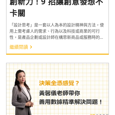
創新力！9 招讓創意發想不
卡關
「設計思考」是一套以人為本的設計精神與方法，使
用上需考慮人的需求、行為以及科技或商業的可行
性，是產品企劃或設計師在構思新商品或服務時的重
要工具。而企業的創新除了新產品或服務的推出，還
繼續閱讀
包括了流程、管理與商業模式的創新。2023 年的調
查顯示，近 8 成企業將「創新」列為三大優先事項
¹，此外在走向未來的路上位居領先地位的公司，創造
的價值中更有近 70% 來自創新驅動的收入成長²。因
此，創新力其實是公司全員都需具備必要能力！以下
介紹劉恭甫（功夫老師）以設計思考五步驟為基礎，
進而提煉出的「超級創新力」培養方法。一起突破框
架思考，讓創意發想不再卡關吧！