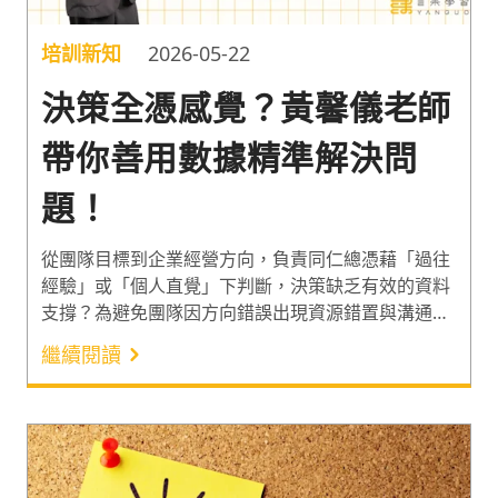
培訓新知
2026-05-22
決策全憑感覺？黃馨儀老師
帶你善用數據精準解決問
題！
從團隊目標到企業經營方向，負責同仁總憑藉「過往
經驗」或「個人直覺」下判斷，決策缺乏有效的資料
支撐？為避免團隊因方向錯誤出現資源錯置與溝通內
耗，擁有臺灣大學博士學位與 10 年以上外商品牌營
繼續閱讀
運經驗的黃馨儀（Cynthia）老師，分享從數據思維
出發的 PACE 決策框架。協助企業消除非理性決策帶
來的隱形成本，提升市場競爭力！