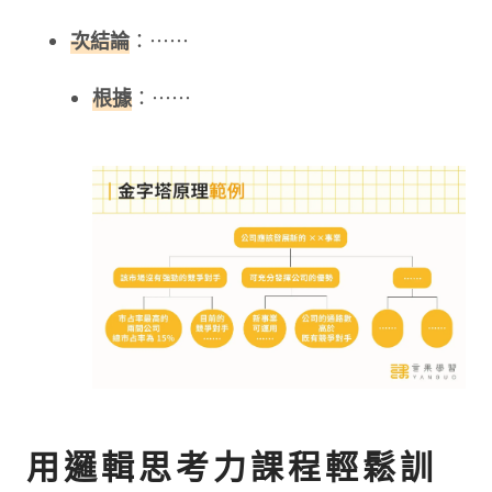
次結論
：⋯⋯
根據
：⋯⋯
用邏輯思考力課程輕鬆訓