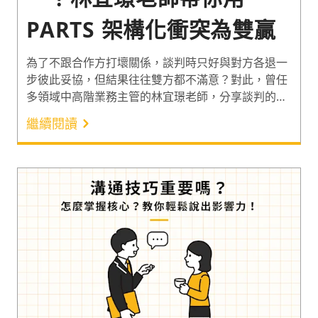
PARTS 架構化衝突為雙贏
為了不跟合作方打壞關係，談判時只好與對方各退一
步彼此妥協，但結果往往雙方都不滿意？對此，曾任
多領域中高階業務主管的林宜璟老師，分享談判的核
心思維與 PARTS 架構。幫企業拆解談判的底層邏
繼續閱讀
輯，透過 5 大談判變數打破協商僵局，創造對話雙方
都滿意的雙贏結局。