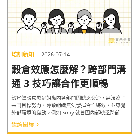
培訓新知
2026-07-14
穀倉效應怎麼解？跨部門溝
通 3 技巧讓合作更順暢
穀倉效應意思是組織內各部門因缺乏交流，無法為了
共同目標努力，導致組織無法發揮合作綜效，並察覺
外部環境的變動。例如 Sony 就曾因內部缺乏跨部門
溝通協調與合作，不同部門開發出雷同的產品，因而
繼續閱讀
面臨巨額虧損¹。因此以下分享 Meta 突破穀倉效應的
例子，以及防範穀倉效應的跨部門溝通 3 技巧與案