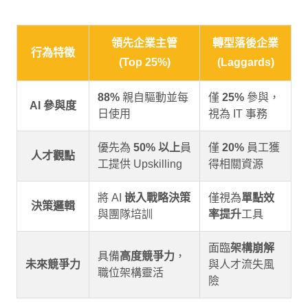
領先企業主管
轉型落後企業
行為特徵
(Top 25%)
(Laggards)
88%
親自驅動並每
僅
25%
參與，
AI 參與度
日使用
視為 IT 事務
優先為
50% 以上
員
僅
20%
員工獲
人才觀點
工提供 Upskilling
得相關資源
將 AI
嵌入戰略決策
僅視為
單點效
決策邏輯
與團隊培訓
率提升
工具
面臨
架構崩解
具備
高度競爭力
，
未來競爭力
與人才流失風
職位架構靈活
險