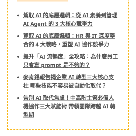
駕馭 AI 的底層邏輯：從 AI 素養到管理
AI Agent 的 3 大核心競爭力
駕馭 AI 的底層邏輯：HR 與 IT 深度整
合的 4 大戰略，重塑 AI 協作競爭力
提升「AI 流暢度」全攻略：為什麼員工
只會寫 prompt 是不夠的？
麥肯錫報告揭企業 AI 轉型三大核心支
柱 哪些技能不容易被自動化取代？
告別 AI 取代焦慮！中高階主管必備人
機協作三大賦能術 帶領團隊跨越 AI 轉
型期