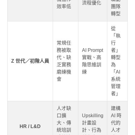
流程優化
效率低
團隊
轉型
從
「執
常規任
行
務被取
AI Prompt
者」
代、缺
實戰、高
轉型
Z 世代／初階人員
乏實務
階思維訓
為
磨練機
練
「AI
會
系統
管理
者」
人才缺
建構
口擴
Upskilling
AI 時
大、傳
計畫設
代的
HR / L&D
統培訓
計、行為
人才