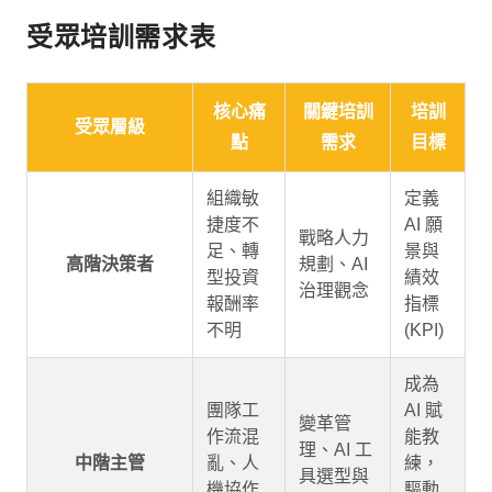
受眾培訓需求表
核心痛
關鍵培訓
培訓
受眾層級
點
需求
目標
組織敏
定義
捷度不
AI 願
戰略人力
足、轉
景與
高階決策者
規劃、AI
型投資
績效
治理觀念
報酬率
指標
不明
(KPI)
成為
團隊工
AI 賦
變革管
作流混
能教
理、AI 工
中階主管
亂、人
練，
具選型與
機協作
驅動