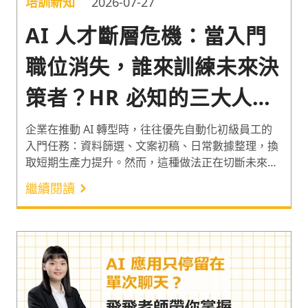
培訓新知
2026-07-27
AI 人才斷層危機：當入門
職位消失，誰來訓練未來決
策者？HR 必知的三大人才
戰略
企業在推動 AI 轉型時，往往優先自動化初級員工的
入門任務：資料篩選、文案初稿、日常數據整理，換
取短期生產力提升。然而，這種做法正在切斷未來核
心人才庫的養成路徑：當初級員工不再親手執行基礎
繼續閱讀
工作，他們便無法累積的專業的直覺與職業判斷力。
本文從企業現況與痛點出發，整理國際專家對此組織
議題的關鍵見解，並提出「人為先行、角色轉型、協
作導師」三大戰略，協助 HR 與企業決策者在導入 AI
的同時，守住組織的接班命脈。