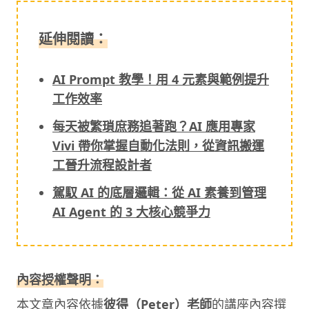
延伸閱讀：
AI Prompt 教學！用 4 元素與範例提升
工作效率
每天被繁瑣庶務追著跑？AI 應用專家
Vivi 帶你掌握自動化法則，從資訊搬運
工晉升流程設計者
駕馭 AI 的底層邏輯：從 AI 素養到管理
AI Agent 的 3 大核心競爭力
內容授權聲明：
本文章內容依據
彼得（Peter）老師
的講座內容撰