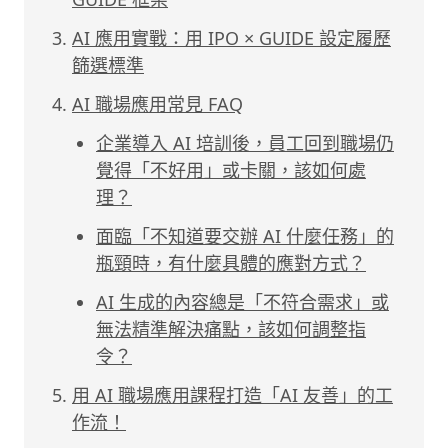
AI 應用實戰：用 IPO × GUIDE 設定履歷
篩選標準
AI 職場應用常見 FAQ
企業導入 AI 培訓後，員工回到職場仍
覺得「不好用」或卡關，該如何處
理？
面臨「不知道要交辦 AI 什麼任務」的
瓶頸時，有什麼具體的應對方式？
AI 生成的內容總是「不符合需求」或
無法精準解決痛點，該如何調整指
令？
用 AI 職場應用課程打造「AI 友善」的工
作流！