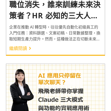
職位消失，誰來訓練未來決
策者？HR 必知的三大人才
戰略
企業在推動 AI 轉型時，往往優先自動化初級員工的
入門任務：資料篩選、文案初稿、日常數據整理，換
取短期生產力提升。然而，這種做法正在切斷未來核
心人才庫的養成路徑：當初級員工不再親手執行基礎
繼續閱讀
工作，他們便無法累積的專業的直覺與職業判斷力。
本文從企業現況與痛點出發，整理國際專家對此組織
議題的關鍵見解，並提出「人為先行、角色轉型、協
作導師」三大戰略，協助 HR 與企業決策者在導入 AI
的同時，守住組織的接班命脈。