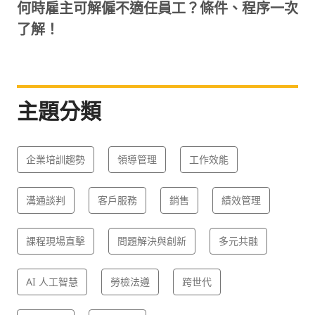
何時雇主可解僱不適任員工？條件、程序一次
了解！
主題分類
企業培訓趨勢
領導管理
工作效能
溝通談判
客戶服務
銷售
績效管理
課程現場直擊
問題解決與創新
多元共融
AI 人工智慧
勞檢法遵
跨世代