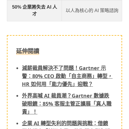
50% 企業將失去 AI 人
以人為核心的 AI 策略諮詢
才
延伸閱讀
減薪裁員解決不了問題！Gartner 示
警：80% CEO 啟動「自主商務」轉型，
HR 如何用「能力優先」迎戰？
外界高喊 AI 裁員潮？Gartner 數據跌
破眼鏡：85% 客服主管正擴展「真人職
責」！
企業 AI 轉型失利的問題與挑戰：借鏡