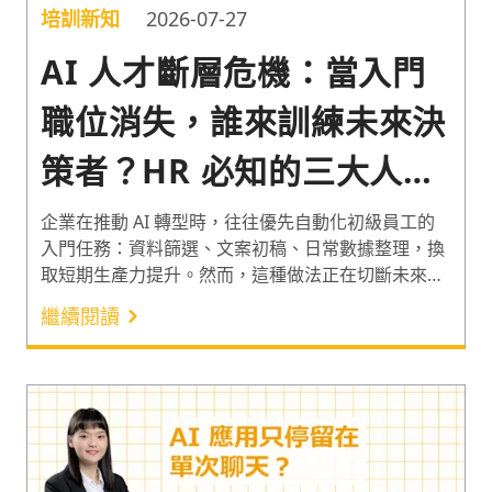
培訓新知
2026-07-27
AI 人才斷層危機：當入門
職位消失，誰來訓練未來決
策者？HR 必知的三大人才
戰略
企業在推動 AI 轉型時，往往優先自動化初級員工的
入門任務：資料篩選、文案初稿、日常數據整理，換
取短期生產力提升。然而，這種做法正在切斷未來核
心人才庫的養成路徑：當初級員工不再親手執行基礎
繼續閱讀
工作，他們便無法累積的專業的直覺與職業判斷力。
本文從企業現況與痛點出發，整理國際專家對此組織
議題的關鍵見解，並提出「人為先行、角色轉型、協
作導師」三大戰略，協助 HR 與企業決策者在導入 AI
的同時，守住組織的接班命脈。