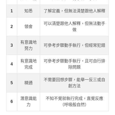
1
知悉
了解定義，但無法清楚跟他人解釋
可以清楚跟他人解釋，但無法動手
2
領會
做
有意識地
3
可參考步驟動手執行，但經常犯錯
努力
有意識地
可參考步驟動手執行，且可自行排
4
完成
除問題
不需要回想步驟，能舉一反三或自
5
精通
創方法
潛意識能
不知不覺就執行完成，直覺反應
6
力
（呼吸般自然）