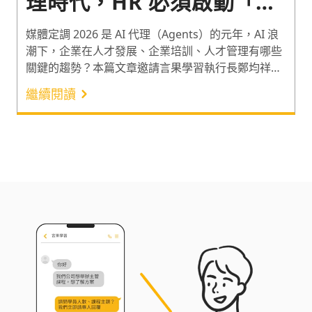
理時代，HR 必須啟動「碳
矽共生」的戰略性人力規劃
媒體定調 2026 是 AI 代理（Agents）的元年，AI 浪
潮下，企業在人才發展、企業培訓、人才管理有哪些
關鍵的趨勢？本篇文章邀請言果學習執行長鄭均祥
（小美），針對 AI 時代下的人才發展以及 ATD 的主
繼續閱讀
流論調 「AI 不會取代人類，反而會賦能人類」 進行
觀點的分享。