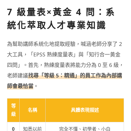
7 級量表×黃金 4 問：系
統化萃取人才專業知識
為幫助講師系統化地提取經驗，喊涵老師分享了 2
大工具，「EPSS 熟練度量表」與「知行合一黃金
四問」。首先，熟練度量表將能力分為 0 至 6 級，
老師建議
找尋「等級 5：精通」的員工作為內部講
師會最恰當
。
等
名稱
具體表現描述
級
0
知悉以前
完全不懂、初學者、小白