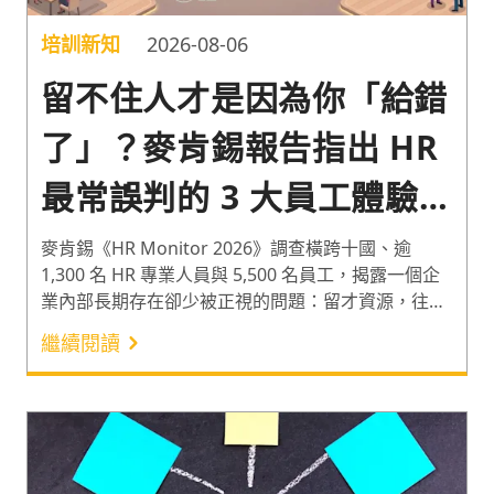
培訓新知
2026-08-06
留不住人才是因為你「給錯
了」？麥肯錫報告指出 HR
最常誤判的 3 大員工體驗盲
區
麥肯錫《HR Monitor 2026》調查橫跨十國、逾
1,300 名 HR 專業人員與 5,500 名員工，揭露一個企
業內部長期存在卻少被正視的問題：留才資源，往往
「給錯了地方」。當薪酬與工作生活平衡的重要性一
繼續閱讀
年內分別跳升 24 與 12 個百分點，多數企業卻仍把預
算與心力押在培訓時數與制式績效評估上。本文從報
告數據出發，拆解 HR 最常誤判的三大員工體驗盲
區：培訓時數的幻覺、留才誘因的錯估、績效回饋的
匱乏，並提出對應的資源再配置建議，協助企業把有
限資源，投入到員工真正在意的地方。