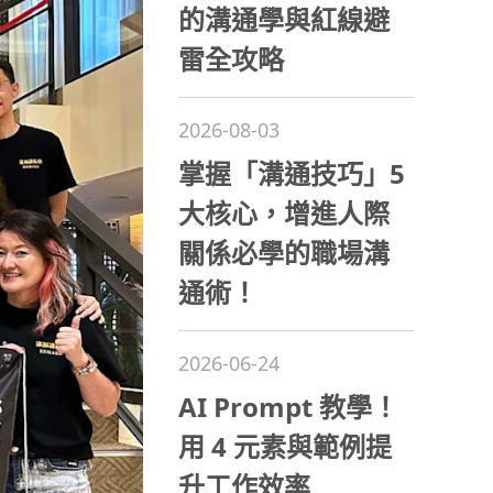
的溝通學與紅線避
雷全攻略
2026-08-03
掌握「溝通技巧」5
大核心，增進人際
關係必學的職場溝
通術！
2026-06-24
AI Prompt 教學！
用 4 元素與範例提
升工作效率