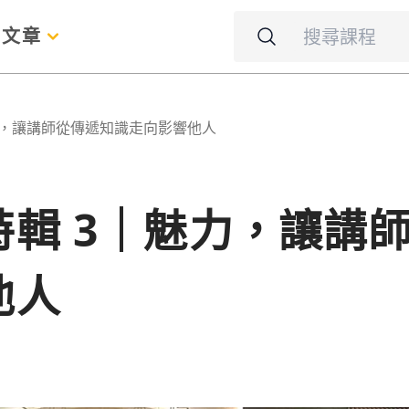
名
文章
力，讓講師從傳遞知識走向影響他人
輯 3｜魅力，讓講
他人