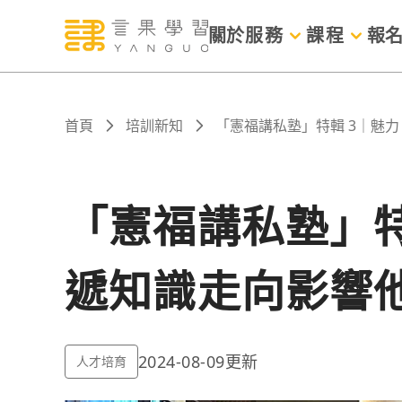
關於
服務
課程
報
首頁
培訓新知
「憲福講私塾」特輯 3｜魅
「憲福講私塾」特
遞知識走向影響
2024-08-09
更新
人才培育