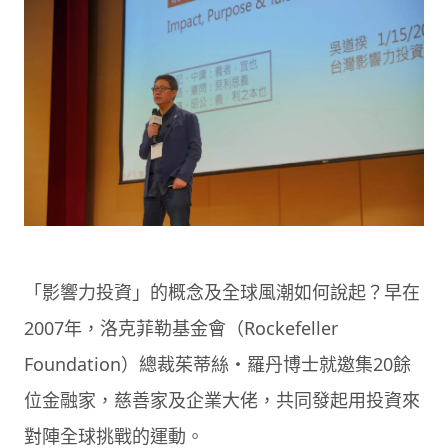
「影響力投資」的概念及全球風潮如何說起？早在
2007年，洛克菲勒基金會（Rockefeller
Foundation）總裁茱蒂絲・羅丹博士就邀集20餘
位金融家，慈善家及企業大佬，共同發起用投資來
對陣全球挑戰的運動。