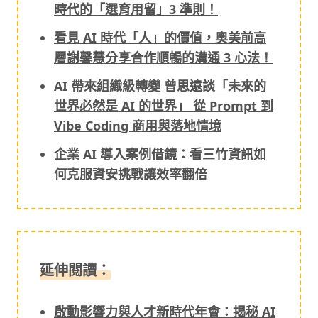
時代的「選育用留」3 準則！
看見 AI 時代「人」的價值，奧美前高
層謝馨慧分享合作順暢的溝通 3 心法！
AI 帶來組織級轉變 曾思遠談「未來的
世界必然是 AI 的世界」 從 Prompt 到
Vibe Coding 商用與落地情境
企業 AI 導入案例借鏡：看三竹資訊如
何克服資安挑戰讓效率翻倍
延伸閱讀：
啟動影響力與人才新時代年會：揭秘 AI