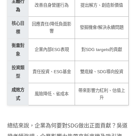
主體行
改善自身營運行為
提出解方、創造新價值
為
核心目
回應責任/降低負面影
發掘機會/解決永續問題
響
標
衡量對
企業內部ESG表現
對SDG targets的貢獻
象
投資類
責任投資、ESG基金
雙底線、SDG導向投資
型
成效方
帶來影響力紅利、估值上
風險降低、省成本
升
式
總結來說，企業為何要對SDG做出正面貢獻？吳道