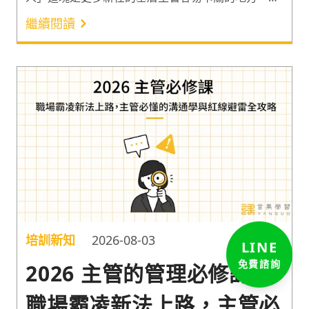
此以下從 10 大基層主管能力出發，推薦 9 堂聚焦
繼續閱讀
「管人」能力，適合基層與新手主管的管理課程，快
速提升基層主管能力！
培訓新知
2026-08-03
LINE
2026 主管的管理必修課：
免費諮詢
職場霸凌新法上路，主管必