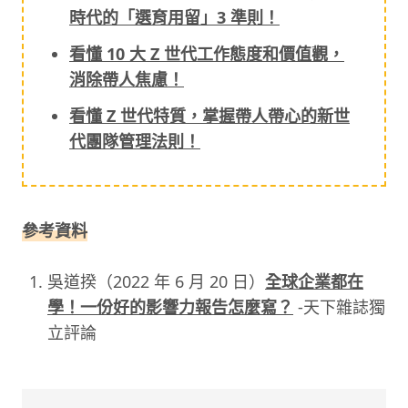
時代的「選育用留」3 準則！
看懂 10 大 Z 世代工作態度和價值觀，
消除帶人焦慮！
看懂 Z 世代特質，掌握帶人帶心的新世
代團隊管理法則！
參考資料
吳道揆（2022 年 6 月 20 日）
全球企業都在
學！一份好的影響力報告怎麼寫？
-天下雜誌獨
立評論