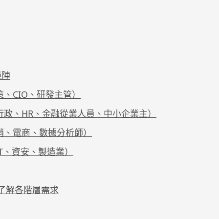
矩陣
、CIO、研發主管）
行政、HR、金融從業人員、中小企業主）
銷、電商、數據分析師）
T、資安、製造業）
表了解各階層需求