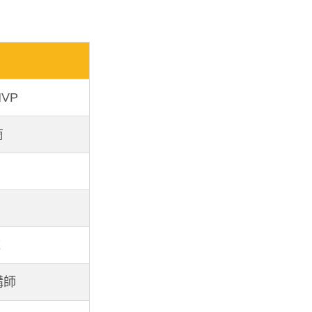
VP
商
域
講師