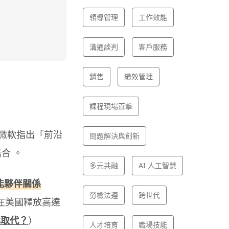
領導管理
工作效能
溝通談判
客戶服務
銷售
績效管理
課程現場直擊
t），微軟指出「前沿
問題解決與創新
結合 。
多元共融
AI 人工智慧
技能夥伴關係
勞檢法遵
跨世代
可在美國釋放高達
化取代？
）
人才培育
職場技能