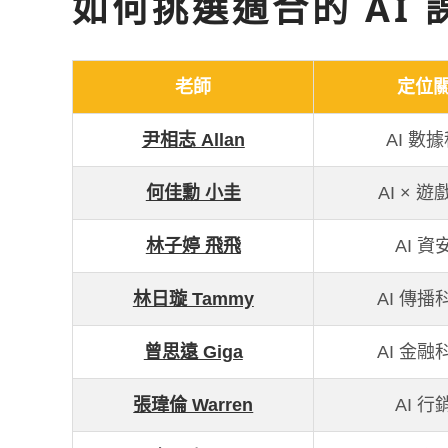
如何挑選適合的 AI
老師
定位
尹相志 Allan
AI 數
何佳勳 小圭
AI × 
林子婷 飛飛
AI 
林日璇 Tammy
AI 傳
曾思遠 Giga
AI 金
張瑋倫 Warren
AI 