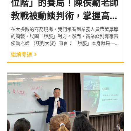
位階」的賽局！陳侯勳老師
教戰被動談判術，掌握高勝
率協商技巧
在大多數的商務現場，我們常看到業務人員帶著厚厚
的簡報，試圖「說服」對方。然而，商業談判專家陳
侯勳老師 （談判大叔）直言：「說服」本身就是一面
心牆。 當你開始說明、解釋時，你的行為語言就在大
繼續閱讀
聲宣告「我好需要你」，這瞬間將局勢拉成「下對
上」的心理位階。