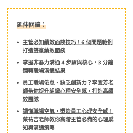
延伸閱讀：
主管必知績效面談技巧！6 個問題範例
打造雙贏績效面談
掌握非暴力溝通 4 步驟與核心，3 分鐘
翻轉職場溝通結果
員工職場倦怠、缺乏創新力？李宜芳老
師帶你提升組織心理安全感，打造高績
效團隊
讀懂職場空氣，塑造員工心理安全感！
蔡祐吉老師教你高階主管必備的心理感
知與溝通策略