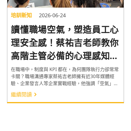
培訓新知
2026-06-24
讀懂職場空氣，塑造員工心
理安全感！蔡祐吉老師教你
高階主管必備的心理感知與
溝通策略
在職場中，制度與 KPI 都在，為何團隊執行力卻常常
卡關？職場溝通專家蔡祐吉老師擁有近30年媒體經
驗、企業發言人等企業實戰經驗，他強調「空氣」等
於心理安全感，高心理安全感的團隊，績效會提高許
繼續閱讀
多。蔡祐吉老師將理論濃縮為企業內訓的「雞精」，
活動也藉由空氣解碼、溝通改裝等商務實戰情境，為
高階主管提煉出洞察人心、重塑團隊績效的溝通策
略。