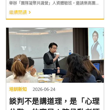
舉辦「團隊凝聚共識營」人資體驗班，邀請樂高團隊
共識講師「吳尚霖」，帶領人資夥伴體驗高互動且緊
繼續閱讀
張真實的樂高機器人任務。透過讓每個人化身「山火
消防小隊」成員，在模擬火場中快速制定策略並調整
戰術，一同建立同舟共濟的默契，實現團隊合作的最
大效益。
培訓新知
2026-06-24
談判不是講道理，是「心理