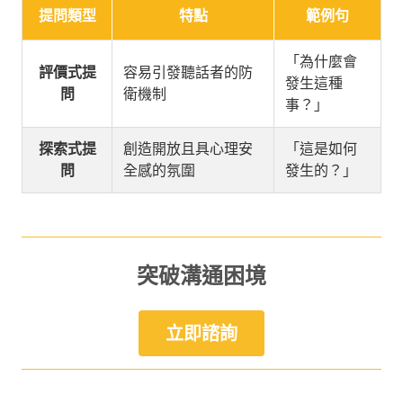
提問類型
特點
範例句
「為什麼會
評價式提
容易引發聽話者的防
發生這種
問
衛機制
事？」
探索式提
創造開放且具心理安
「這是如何
問
全感的氛圍
發生的？」
突破溝通困境
立即諮詢