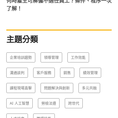
何時雇主可解僱不適任員工？條件、程序一次
了解！
主題分類
企業培訓趨勢
領導管理
工作效能
溝通談判
客戶服務
銷售
績效管理
課程現場直擊
問題解決與創新
多元共融
AI 人工智慧
勞檢法遵
跨世代