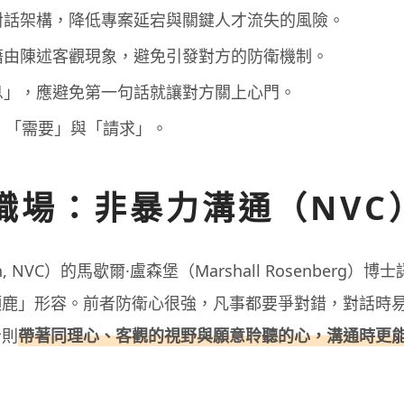
對話架構，降低專案延宕與關鍵人才流失的風險。
藉由陳述客觀現象，避免引發對方的防衛機制。
息」，應避免第一句話就讓對方關上心門。
、「需要」與「請求」。
職場：非暴力溝通（NVC
ion, NVC）的馬歇爾·盧森堡（Marshall Rosenberg
頸鹿」形容。前者防衛心很強，凡事都要爭對錯，對話時
者則
帶著同理心、客觀的視野與願意聆聽的心，溝通時更