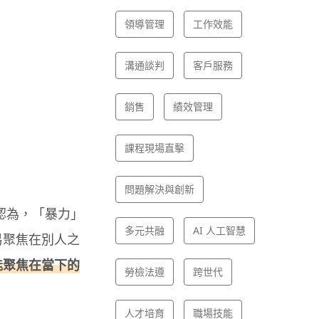
領導管理
工作效能
溝通談判
客戶服務
銷售
績效管理
課程現場直擊
）
問題解決與創新
）博士認為，「暴力」
多元共融
AI 人工智慧
易聚焦在別人之
能聚焦在當下的
勞檢法遵
跨世代
人才培育
職場技能