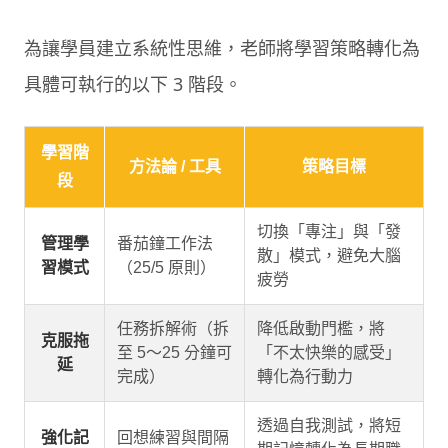
為讓學員建立系統性思維，老師將學習策略轉化為
具體可執行的以下 3 階段。
學習階
方法論 / 工具
策略目標
段
切換「專注」與「發
管理學
番茄鐘工作法
散」模式，避免大腦
習模式
（25/5 原則）
疲勞
任務拆解術（拆
降低啟動門檻，將
克服拖
至 5～25 分鐘可
「不太快樂的感受」
延
完成）
轉化為行動力
透過自我測試，將短
強化記
回想練習與間隔