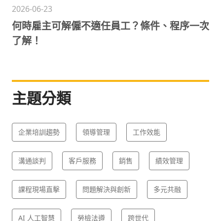
2026-06-23
何時雇主可解僱不適任員工？條件、程序一次
了解！
主題分類
企業培訓趨勢
領導管理
工作效能
溝通談判
客戶服務
銷售
績效管理
課程現場直擊
問題解決與創新
多元共融
AI 人工智慧
勞檢法遵
跨世代