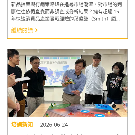
市場
新品提案與行銷策略總在追尋市場潮流，對市場的判
斷往往依循直覺而非調查或分析結果？擁有超過 15
年快速消費品產業實戰經驗的葉偉懿（Smith）顧
問，分享從釐清企業定位與行銷目的，到掌握差異化
繼續閱讀
策略的品牌行銷思維。幫企業在 AI 時代下精準定位
新產品的方向或行銷策略，在瞬息萬變的市場競爭中
找出致勝切入點。
培訓新知
2026-06-24