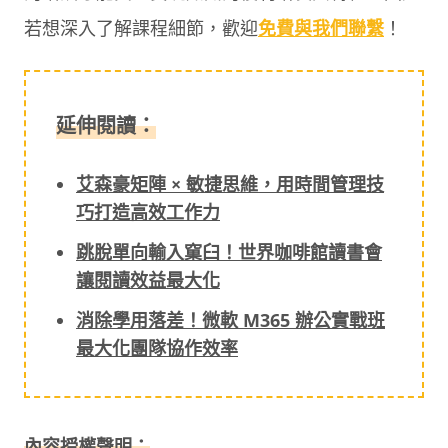
若想深入了解課程細節，歡迎
免費與我們聯繫
！
延伸閱讀：
艾森豪矩陣 × 敏捷思維，用時間管理技
巧打造高效工作力
跳脫單向輸入窠臼！世界咖啡館讀書會
讓閱讀效益最大化
消除學用落差！微軟 M365 辦公實戰班
最大化團隊協作效率
內容授權聲明：