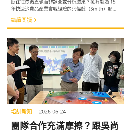
斷往往依循直覺而非調查或分析結果？擁有超過 15
年快速消費品產業實戰經驗的葉偉懿（Smith）顧
問，分享從釐清企業定位與行銷目的，到掌握差異化
繼續閱讀
策略的品牌行銷思維。幫企業在 AI 時代下精準定位
新產品的方向或行銷策略，在瞬息萬變的市場競爭中
找出致勝切入點。
培訓新知
2026-06-24
團隊合作充滿摩擦？跟吳尚