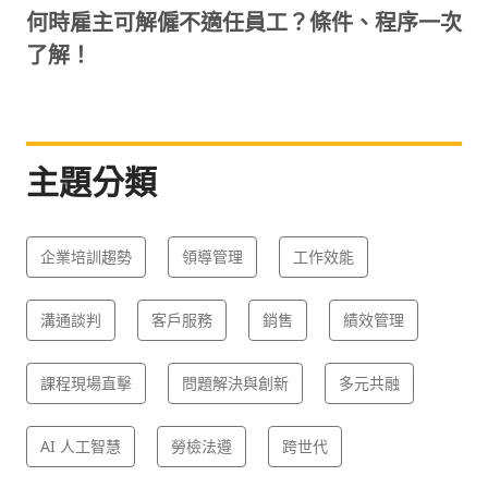
何時雇主可解僱不適任員工？條件、程序一次
了解！
主題分類
企業培訓趨勢
領導管理
工作效能
溝通談判
客戶服務
銷售
績效管理
課程現場直擊
問題解決與創新
多元共融
AI 人工智慧
勞檢法遵
跨世代