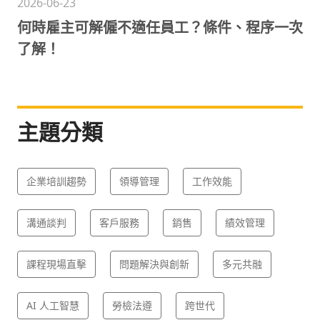
2026-06-23
何時雇主可解僱不適任員工？條件、程序一次
了解！
主題分類
企業培訓趨勢
領導管理
工作效能
溝通談判
客戶服務
銷售
績效管理
課程現場直擊
問題解決與創新
多元共融
AI 人工智慧
勞檢法遵
跨世代