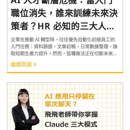
職位消失，誰來訓練未來決
策者？HR 必知的三大人才
戰略
企業在推動 AI 轉型時，往往優先自動化初級員工的
入門任務：資料篩選、文案初稿、日常數據整理，換
取短期生產力提升。然而，這種做法正在切斷未來核
心人才庫的養成路徑：當初級員工不再親手執行基礎
繼續閱讀
工作，他們便無法累積的專業的直覺與職業判斷力。
本文從企業現況與痛點出發，整理國際專家對此組織
議題的關鍵見解，並提出「人為先行、角色轉型、協
作導師」三大戰略，協助 HR 與企業決策者在導入 AI
的同時，守住組織的接班命脈。