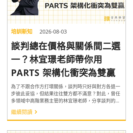
培訓新知
2026-08-03
談判總在價格與關係間二選
一？林宜璟老師帶你用
PARTS 架構化衝突為雙贏
為了不跟合作方打壞關係，談判時只好與對方各退一
步彼此妥協，但結果往往雙方都不滿意？對此，曾任
多領域中高階業務主管的林宜璟老師，分享談判的核
心思維與 PARTS 架構。幫企業拆解談判的底層邏
繼續閱讀
輯，透過 5 大談判變數打破協商僵局，創造對話雙方
都滿意的雙贏結局。