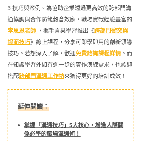
3 技巧與案例。為協助企業透過更高效的跨部門溝
通協調與合作防範穀倉效應，職場實戰經驗豐富的
李思恩老師
，攜手言果學習推出《
跨部門衝突與
協商技巧
》線上課程，分享可即學即用的創新領導
技巧。若想深入了解，歡迎
免費諮詢課程詳情
。而
在知識學習外如有進一步的實作演練需求，也歡迎
搭配
跨部門溝通工作坊
來獲得更好的培訓成效！
延伸閱讀：
掌握「溝通技巧」5大核心，增進人際關
係必學的職場溝通術！