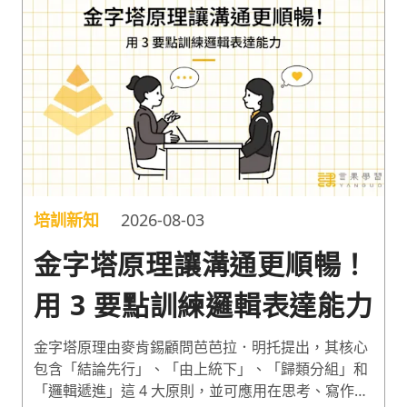
培訓新知
2026-08-03
金字塔原理讓溝通更順暢！
用 3 要點訓練邏輯表達能力
金字塔原理由麥肯錫顧問芭芭拉．明托提出，其核心
包含「結論先行」、「由上統下」、「歸類分組」和
「邏輯遞進」這 4 大原則，並可應用在思考、寫作和