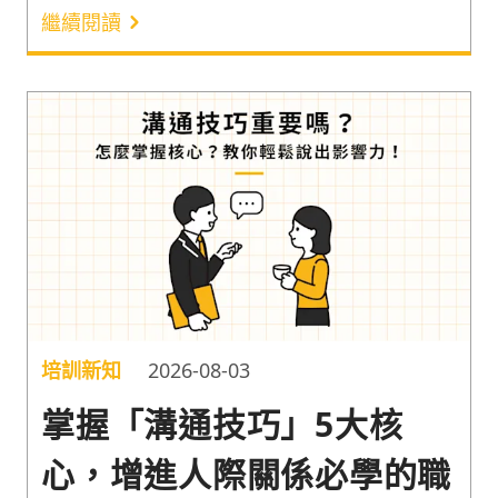
簡報上。很多人認為主管聽自己說話時覺得表達不清
繼續閱讀
楚或沒條理是不善言詞的關係，但其實「邏輯表達能
力」往往才是職場中能否有效溝通的關鍵。根據
Grammarly 的調查，38% 的企業領導者表示，無效
的溝通會增加成本¹。因此以下分享源於上述 4 大原
則的邏輯表達要點和金字塔原理範例，一起透過 3 個
技巧訓練表達能力吧！
培訓新知
2026-08-03
掌握「溝通技巧」5大核
心，增進人際關係必學的職