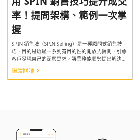
用 SPIN 銷售技巧提升成交
率！提問架構、範例一次掌
握
SPIN 銷售法（SPIN Selling）是一種顧問式銷售技
巧，目的是透過一系列有目的性的開放式提問，引導
客戶發現自己的深層需求，讓業務能順勢提出解決問
題的方案。研究證實，紮實的提問策略可讓成交率提
繼續閱讀
高 20%¹。因此以下分享 SPIN 這套銷售技巧的 4 個提
問類型和它的銷售範例，一起了解如何用這套提問策
略，有效提升業績與成交率！