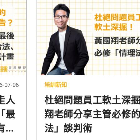
資方在勞資爭議的法律攻防中，能拿出
有效證據。
6-07-06
培訓新知
走人
杜絕問題員工軟土深
「最
翔老師分享主管必修
有效
法」談判術