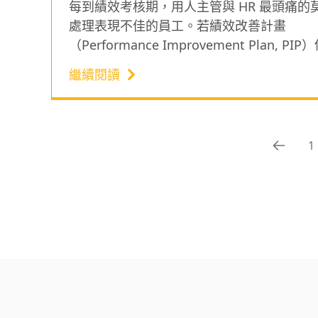
的 PIP 績效改善計畫
每到績效考核期，用人主管與 HR 最頭痛的
處理表現不佳的員工。若績效改善計畫
（Performance Improvement Plan, PI
為資遣前的表面功夫，一旦勞資對簿公堂，
繼續閱讀
易因資遣不符合「最後手段性」而面臨敗訴
此，服務超過 3,000 名客戶的喆律法律事
律師雷皓明，分享真正合法有效的 PIP 設計
和員工拒簽 PIP 的處理方法。協助用人主管和
1
合法輔導績效不佳員工，提升團隊整體績效