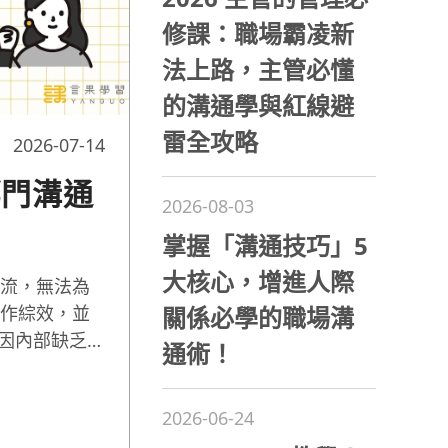
修課：職場霸凌新
法上路，主管必懂
的溝通學與紅線避
雷全攻略
2026-07-14
部門溝通
2026-08-03
掌握「溝通技巧」5
大核心，增進人際
流，無法為
關係必學的職場溝
作綜效，並
曾因內部缺乏
通術！
出雷同的產
Meta 突破
2026-06-24
跨部門溝通