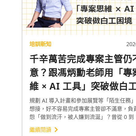
培訓新知
202
千辛萬苦完成專案主管仍
意？跟馮炳勳老師用「專
維 × AI 工具」突破做白
境
規劃 AI 導入計畫和參加展覽等「陌生任務
想接，好不容易完成專案主管卻不滿意，負
怨「做到流汗，被人嫌到流涎」？曾從 0 到 
專案管理辦公室的馮炳勳（Rex）老師，分
繼續閱讀
「量化目標的設定」與「工作分解結構（WB