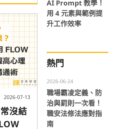
門溝通讓協調
AI Prompt 教學！
用 4 元素與範例提
升工作效率
熱門
2026-06-24
職場霸凌定義、防
2026-07-13
治與罰則一次看！
常常沒結
職安法修法應對指
FLOW
南