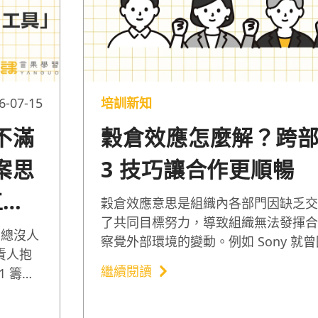
6-07-15
培訓新知
不滿
穀倉效應怎麼解？跨
案思
3 技巧讓合作更順暢
工困
穀倉效應意思是組織內各部門因缺乏交
了共同目標努力，導致組織無法發揮合
」總沒人
察覺外部環境的變動。例如 Sony 就
責人抱
跨部門溝通協調與合作，不同部門開發
繼續閱讀
1 籌設
品，因而面臨巨額虧損¹。因此以下分享 
享如何將
穀倉效應的例子，以及防範穀倉效應的
S）」