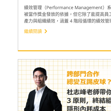
績效管理（Performance Management
被當作獎金發放的依據，但它除了能提高員
產力與組織績效，涵蓋 4 階段循環的績效管
還能增強公司在動盪時期的彈性，並明辨哪
繼續閱讀
最值得花費公司資源¹。一起掌握它的流程、
例子，以及言果學習精選的 4 堂績效管理課
效提升企業生產力！