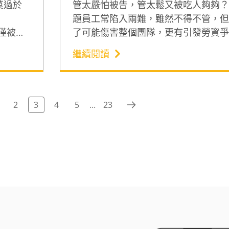
莫過於
管太嚴怕被告，管太鬆又被吃人夠夠？
題員工常陷入兩難，雖然不得不管，但
P）僅被視
了可能傷害整個團隊，更有引發勞資爭
企業極
因此，在金融與電子業從事教育訓練工作
繼續閱讀
。因
國翔老師，分享員工議題處理必懂的「
務所主持
判術，和出勤及工作管理的實戰話術。
原則，
相對的員工議題，能變成證據與溫度兼
 HR
錄。
2
3
4
5
...
23
。