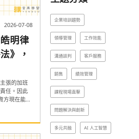
企業培訓趨勢
2026-07-08
雷皓明律
領導管理
工作效能
件法》，
溝通談判
客戶服務
銷售
績效管理
主張的加班
責任。因此
課程現場直擊
資方現在能否
服務超過
問題解決與創新
律師雷皓明，解
異，並分享
多元共融
AI 人工智慧
理策略。讓