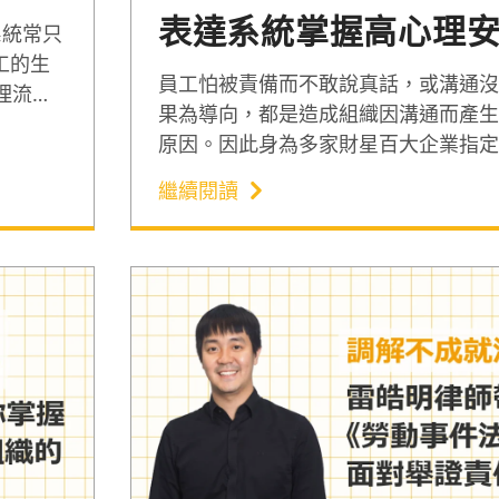
表達系統掌握高心理
）系統常只
工的生
職場溝通術
員工怕被責備而不敢說真話，或溝通沒
理流程
果為導向，都是造成組織因溝通而產生
些行動
原因。因此身為多家財星百大企業指定
工具和
佳怜（Nina）老師，從 3 大職場溝
程，有
繼續閱讀
享以心理安全感與有效職場溝通原則為
「FLOW 表達系統」。解析溝通無效
讓表達技巧真正發揮突破職場溝通困境