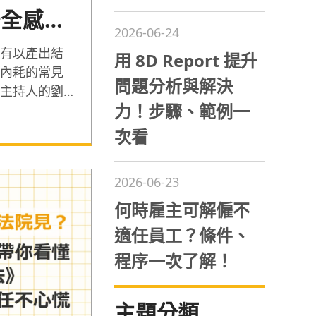
安全感的
2026-06-24
有以產出結
用 8D Report 提升
內耗的常見
問題分析與解決
主持人的劉
力！步驟、範例一
通核心出發，分
基礎的
次看
的深層原因，
的功效。
2026-06-23
何時雇主可解僱不
適任員工？條件、
程序一次了解！
主題分類