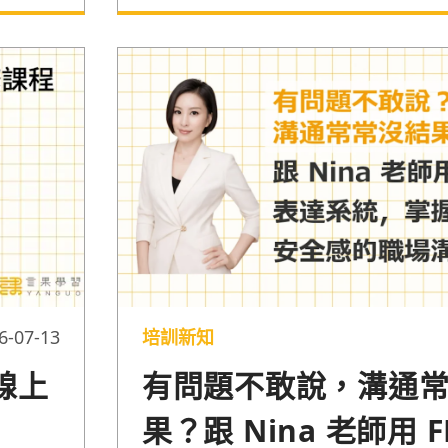
3 技巧與案例。一起透過良好的跨部
好專案架
與合作更順利吧！
努力付
6-07-13
培訓新知
線上
有問題不敢說，溝通
果？跟 Nina 老師用 