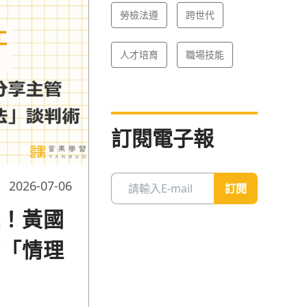
站得住腳的
勞檢法遵
跨世代
人才培育
職場技能
訂閱電子報
2026-07-06
訂閱
掘！黃國
的「情理