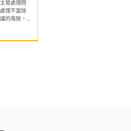
主管處理問
處理不當除
議的風險。
 18 年的黃
情理法」談
讓看似針鋒
具的管理紀