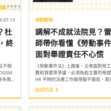
6-07-13
培訓新知
？杜
調解不成就法院見？
，終
師帶你看懂《勞動事
面對舉證責任不心慌
互不相
《勞動事件法》上路後，企業面對勞工
GSM
費和資遣等爭議，必須負起主要的舉證
作失敗
HR 平時的法遵工作做得徹不徹底，是
背後的
在勞資爭議中全身而退的關鍵。對此，
繼續閱讀
，透過
3,000 名客戶的喆律法律事務所主持
局，突
析勞資爭議中權利事項與調整事項的差
企業面對舉證責任，可採取的預防性管