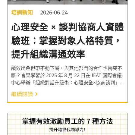
培訓新知
2026-06-24
心理安全 × 談判協商人資體
驗班：掌握對象人格特質，
提升組織溝通效率
績效出色但帶不動下屬，與其他部門的合作也衝突不
斷？言果學習於 2025 年 8 月 22 日在 IEAT 國際會議
中心舉辦「組織對話升級術：心理安全×協商談判」
人資體驗班，邀請人才發展教練「洪淑姮
繼續閱讀
（Sharon）」與法律暨談判專家「無糖律師」，帶
領人資夥伴透過人格特質的分類認識自我與溝通對
象，搭配具體的對話策略，解鎖提升職場溝通與合作
效率的深層密碼。