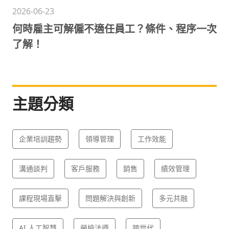
2026-06-23
何時雇主可解僱不適任員工？條件、程序一次
了解！
主題分類
企業培訓趨勢
領導管理
工作效能
溝通談判
客戶服務
銷售
績效管理
課程現場直擊
問題解決與創新
多元共融
AI 人工智慧
勞檢法遵
跨世代