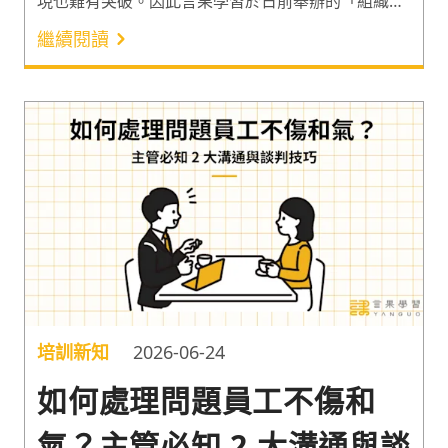
現也難有突破。因此言果學習於日前舉辦的「組織對
話升級術：心理安全×協商談判」人資體驗班，便邀
繼續閱讀
請到人才發展教練洪淑姮（Sharon），揭秘員工心
理安全與組織績效的關聯。從引導學員深入探索溝通
背後的心理機制出發，搭配實用工具的實作練習，讓
人資夥伴快速掌握關係建立的方法核心。
培訓新知
2026-06-24
如何處理問題員工不傷和
氣？主管必知 2 大溝通與談