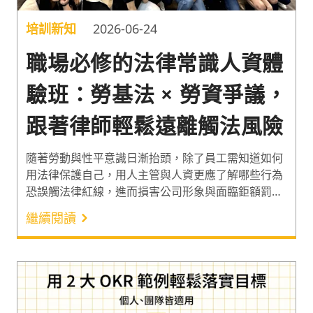
培訓新知
2026-06-24
職場必修的法律常識人資體
驗班：勞基法 × 勞資爭議，
跟著律師輕鬆遠離觸法風險
隨著勞動與性平意識日漸抬頭，除了員工需知道如何
用法律保護自己，用人主管與人資更應了解哪些行為
恐誤觸法律紅線，進而損害公司形象與面臨鉅額罰
款！因此，言果學習攜手具備法官背景的「黃杰」與
繼續閱讀
經營《律師談吉他》等法律普及社群的「雷皓明」，
2 位喆律法律事務所的主持律師在 8 月 27 日於犇亞
會議中心舉辦「職場必修的法律常識」人資體驗班。
透過多個真實的判決案例與職場常見情境，讓人資夥
伴快速掌握勞資議題的預防與事後處理要點，遠離無
心觸法的風險。