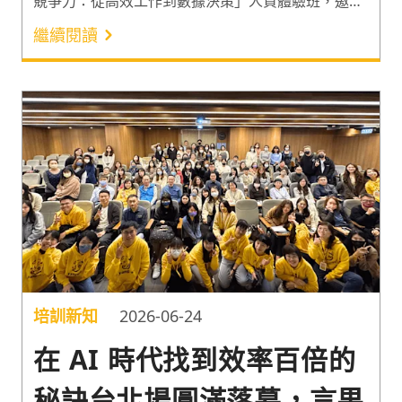
競爭力：從高效工作到數據決策」人資體驗班，邀請
AI 應用教練「盧建邦」與數據思維專家「黃馨儀」，
繼續閱讀
分享提升工作效率的 AI 協作術，和以數據驅動的精
準決策法。透過明確框架協助人資夥伴提升工作效率
與成效，掌握新時代必備的職場競爭力！
培訓新知
2026-06-24
在 AI 時代找到效率百倍的
秘訣台北場圓滿落幕，言果