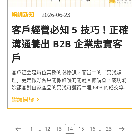
培訓新知
2026-06-23
客戶經營必知 5 技巧！正確
溝通養出 B2B 企業忠實客
戶
客戶經營是每位業務的必修課，而當中的「異議處
理」更是做好客戶關係維護的關鍵。據調查，成功消
除顧客對自家產品的異議可獲得高達 64% 的成交率
¹。此外，B2B（Business to Business）銷售因涉及
繼續閱讀
買方的多個利害關係人，因此如何在異議溝通上做好
客戶關係維護就更加重要。以下分享業務必知的 5 個
客戶經營技巧，一起用正確溝通養出忠實客戶吧！
1
...
12
13
14
15
16
...
23