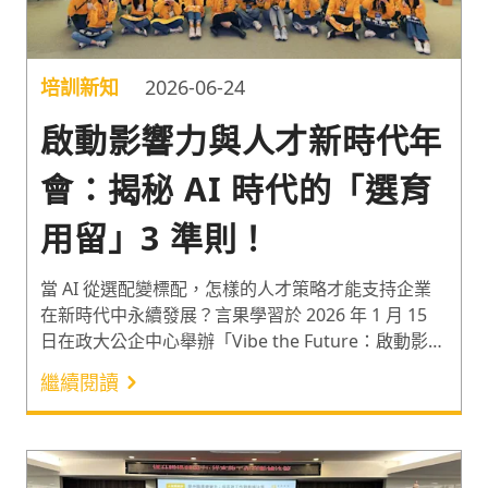
培訓新知
2026-06-24
啟動影響力與人才新時代年
會：揭秘 AI 時代的「選育
用留」3 準則！
當 AI 從選配變標配，怎樣的人才策略才能支持企業
在新時代中永續發展？言果學習於 2026 年 1 月 15
日在政大公企中心舉辦「Vibe the Future：啟動影響
力與人才新時代」培訓年會，邀請曜誠溝通顧問公司
繼續閱讀
董事長（前奧美集團董事總經理）「謝馨慧」、AI 科
技專家「曾思遠」、三竹資訊副總「周金福」及影響
力顧問「吳道揆」，分享與 AI 共生共榮的人才策
略。透過剖析 AI 難以複製的智慧與價值，找到延