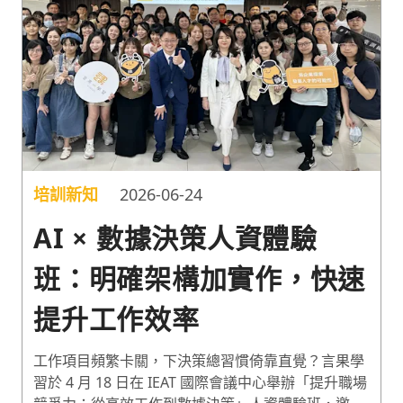
攬、培育、應用和留住新時代高價值人才的 3 大準
則！
培訓新知
2026-06-24
AI × 數據決策人資體驗
班：明確架構加實作，快速
提升工作效率
工作項目頻繁卡關，下決策總習慣倚靠直覺？言果學
習於 4 月 18 日在 IEAT 國際會議中心舉辦「提升職場