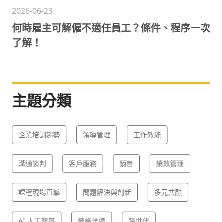
2026-06-23
何時雇主可解僱不適任員工？條件、程序一次
了解！
主題分類
企業培訓趨勢
領導管理
工作效能
溝通談判
客戶服務
銷售
績效管理
課程現場直擊
問題解決與創新
多元共融
AI 人工智慧
勞檢法遵
跨世代