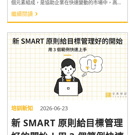
個元素組成，是協助企業在快速變動的市場中，高效
發揮敏捷反應力的目標管理工具。調查顯示，缺乏敏
繼續閱讀
捷性是數位轉型的失敗原因之一，而這常是不靈活的
流程和系統造成的¹。因此以下分享 OGSM 是什麼，
和這項工具的應用範例。一起了解 OGSM 表格該怎
麼寫，在生成式 AI 崛起的時代輕鬆加快轉型與創新
的腳步吧！
培訓新知
2026-06-23
新 SMART 原則給目標管理