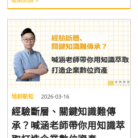
出擊，攜手言果學習舉辦為期 2 個月的「憲福講私塾
Remake」。期望用最專業且高品質的培訓，孕育新
一代的熱門講師！作為講師，讓學員獲得顯著的學習
成效是基本功。因此活動首日，頂尖的教學與簡報教
練王永福率先分享「教學的技術」，傳授身為講師的
必備能力。
培訓新知
2026-03-16
經驗斷層、關鍵知識難傳
承？喊涵老師帶你用知識萃