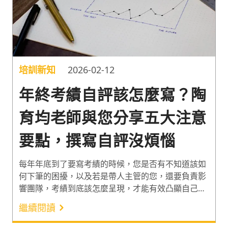
培訓新知
2026-02-12
年終考績自評該怎麼寫？陶
育均老師與您分享五大注意
要點，撰寫自評沒煩惱
每年年底到了要寫考績的時候，您是否有不知道該如
何下筆的困擾，以及若是帶人主管的您，還要負責影
響團隊，考績到底該怎麼呈現，才能有效凸顯自己與
團隊的貢獻呢？本篇會由陶育均老師來跟大家分享，
繼續閱讀
撰寫考績需要注意的五個要點，讓您可以在歲末時強
化老闆對你團隊一年來的貢獻！