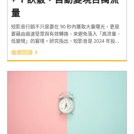
量
短影音行銷不只是要在 90 秒內獲取大量曝光，更是
要藉由過濾受眾與有效轉換，來避免落入「高流量、
低變現」的窘境。研究指出，短影音是 2024 年投資
報酬率最高的社群媒體行銷策略¹，但許多企業卻面臨
繼續閱讀
投入大量資源只換來空虛流量，甚至為了回覆留言而
人仰馬翻的困擾。因此曾帶領學員變現破千萬的老獅
說（Lion），分享如何透過內容框架與自動轉化機
制，把觀看數高效變成名單數，實現短影音行銷「低
門檻、高效率」的變現邏輯。