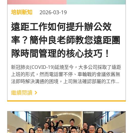
培訓新知
2026-03-19
遠距工作如何提升辦公效
率？簡仲良老師教您遠距團
隊時間管理的核心技巧！
新冠肺炎(COVID-19)延燒至今，大多公司採取了遠距
上班的形式，然而電話響不停、車輪戰的會議依舊無
法即時解決溝通的困境，上司無法確認部屬的工作狀
態、員工的時間也被大大小小的會議所切割，每天自
繼續閱讀
主加班、苦不堪言的情景是否有解?為此，簡仲良老
師為我們準備了遠距團隊協作與時間管理的課堂內
容。