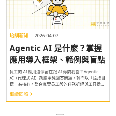
培訓新知
2026-04-07
Agentic AI 是什麼？掌握
應用導入框架、範例與盲點
員工的 AI 應用還停留在跟 AI 你問我答？Agentic
AI（代理式 AI）跳脫單純回答問題，轉而以「達成目
標」為核心。整合真實員工般的任務拆解與工具操作
等能力，讓 AI 從被動提供建議，邁向主動執行任
繼續閱讀
務。根據 IDC 的預測，投入 Agentic AI 的預算在
2029 年將占全球 IT 支出的 26% 以上¹。針對此趨
勢，在大數據領域擁有 25 年經歷的尹相志老師，分
享導入 Agentic AI 應用的切點、範例與盲點。讓企業