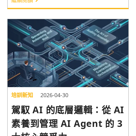
(2)由領導層清晰描繪並打通業務流程、(3)在底層架構
建立統一的「數據骨幹（Data Backbone）」、(4)消
除部門孤島，推動 HR 與 IT 的深度整合，讓 AI 代理
（Agents）真正發揮跨系統的協作價值。
培訓新知
2026-04-30
駕馭 AI 的底層邏輯：從 AI
素養到管理 AI Agent 的 3