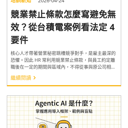
培訓新知
2026-04-24
競業禁止條款怎麼寫避免無
效？從台積電案例看法定 4
要件
核心人才帶著營業秘密跳槽競爭對手，是雇主最深的
恐懼。因此 HR 常利用競業禁止條款，與員工約定離
職後在一定的期間與區域內，不得從事與原公司相似
的競爭業務。但許多企業卻因為「補償金」或「限制
繼續閱讀
範圍」沒訂好，被法院宣告無效時才發現條款白簽
了。因此雷皓明律師分享競業禁止條款必備的法定 4
要件與常見地雷，並解析台積電勝訴案例，帶企業主
與 HR 有效利用此條款守好營業秘密！