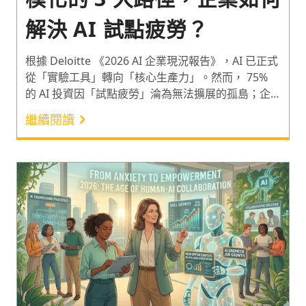
解決 AI 試點疲勞？
根據 Deloitte 《2026 AI 企業現況報告》，AI 已正式
從「實驗工具」轉向「核心生產力」。然而， 75%
的 AI 投資因「試點疲勞」淪為無法擴展的孤島；企
業必須透過「人才技能重塑 (Upskilling)」將員工從
繼續閱讀
工具操作者轉型為 AI 代理的協作者，才能跨越轉型
死亡谷。報告指出，AI 轉型規模化的三大路徑有：(1)
從工具到代理、(2) 生產力到重塑、(3) 實體 AI 與主權
AI 的崛起。