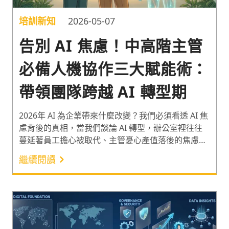
培訓新知
2026-05-07
告別 AI 焦慮！中高階主管
必備人機協作三大賦能術：
帶領團隊跨越 AI 轉型期
2026年 AI 為企業帶來什麼改變？我們必須看透 AI 焦
慮背後的真相，當我們談論 AI 轉型，辦公室裡往往
蔓延著員工擔心被取代、主管憂心產值落後的焦慮
感。然而，LinkedIn 最新報告戳破了這個迷思。中高
繼續閱讀
階主管帶領團隊跨越 AI 轉型的三大賦能術為：（1）
建立心理安全感化解變革疲勞；（2）打造人類與 AI
的雙效優勢；（3）以任務導向取代靜態職位思維。
根據 LinkedIn 報告，僅 14% 的領先企業正以自信姿
態迎戰 AI，掌握這三大賦能術是成為這 14% 的關
鍵。