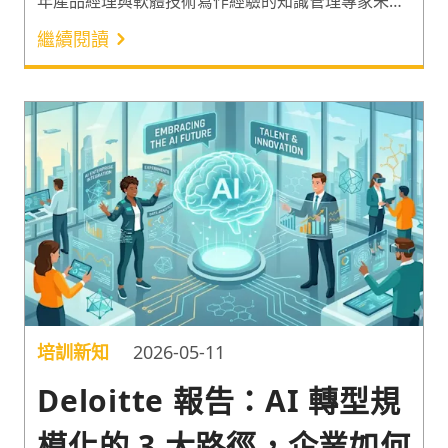
年產品經理與軟體技術寫作經驗的知識管理專家朱騏
老師，分享如何結合腦神經科學與 AI 工具，解決
繼續閱讀
「努力學習卻記不住」的痛點。透過解析大腦運作的
底層邏輯，引導學員從被動吸收轉向主動輸出，打造
一套高效進修的學習系統。
培訓新知
2026-05-11
Deloitte 報告：AI 轉型規
模化的 3 大路徑，企業如何